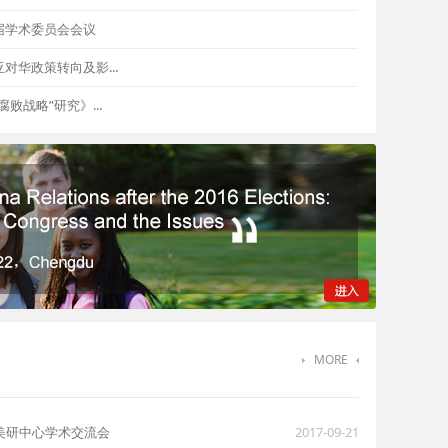
届学术委员会会议
华政策转向及影...
败战略”研究》...
MORE
美研中心学术交流会
2017-09-21