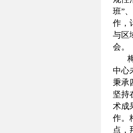
班”
作，
与区
会。
梅教
中心
秉承
坚持
术成
作。
点，