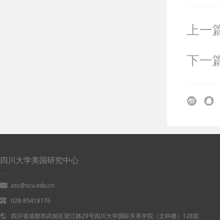
上一
下一
四川大学美国研究中心
asc@scu.edu.cn
028-85418176
四川省成都市武侯区望江路29号四川大学国际关系学院（文科楼）128室