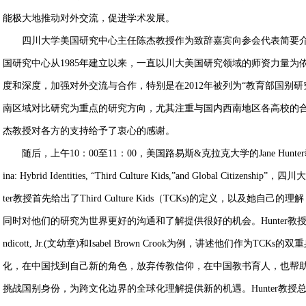
能极大地推动对外交流，促进学术发展。
四川大学美国研究中心主任陈杰教授作为致辞嘉宾向参会代表简要介
国研究中心从1985年建立以来，一直以川大美国研究领域的师资力量
度和深度，加强对外交流与合作，特别是在2012年被列为“教育部国别
南区域对比研究为重点的研究方向，尤其注重与国内西南地区各高校的
杰教授对各方的支持给予了衷心的感谢。
随后，上午10：00至11：00，美国路易斯&克拉克大学的Jane Hunter教授做了
ina: Hybrid Identities, “Third Culture Kids,”and Global 
ter教授首先给出了Third Culture Kids（TCKs)的定义，以及
同时对他们的研究为世界更好的沟通和了解提供很好的机会。Hunter教授以
ndicott, Jr.(文幼章)和Isabel Brown Crook为例，讲述他们
化，在中国找到自己新的角色，放弃传教信仰，在中国教书育人，也帮
挑战国别身份，为跨文化边界的全球化理解提供新的机遇。Hunter教授总结道，James En