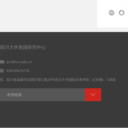
四川大学美国研究中心
asc@scu.edu.cn
028-85418176
四川省成都市武侯区望江路29号四川大学国际关系学院（文科楼）128室
友情链接