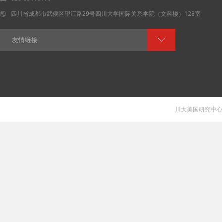
四川省成都市武侯区望江路29号四川大学国际关系学院（文科楼）128室
友情链接
川大美国研究中心 V 1.0