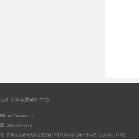
四川大学美国研究中心
asc@scu.edu.cn
028-85418176
四川省成都市武侯区望江路29号四川大学国际关系学院（文科楼）128室