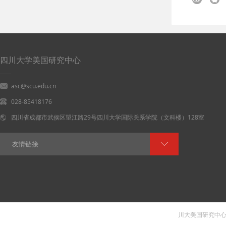
四川大学美国研究中心
asc@scu.edu.cn
028-85418176
四川省成都市武侯区望江路29号四川大学国际关系学院（文科楼）128室
友情链接
川大美国研究中心 V 1.0