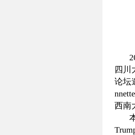
20
四川
论坛邀
nne
西南
本次讲座
Tru