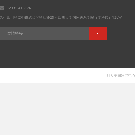
028-85418176
四川省成都市武侯区望江路29号四川大学国际关系学院（文科楼）128室
友情链接
川大美国研究中心 V 1.0