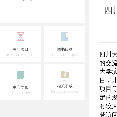
四
在研项目
图书目录
四川
In research projects
Library catalogue
的交流
大学
目，
相关下载
项目
中心简报
Related downloads
Center briefing
定的
有较大
登访