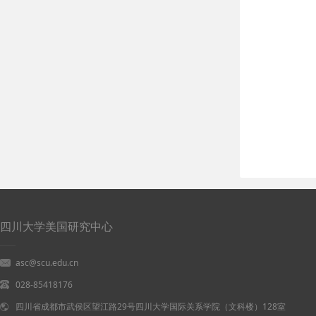
四川大学美国研究中心
asc@scu.edu.cn
028-85418176
四川省成都市武侯区望江路29号四川大学国际关系学院（文科楼）128室