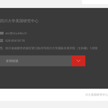
四川大学美国研究中心
asc@scu.edu.cn
028-85418176
四川省成都市武侯区望江路29号四川大学国际关系学院（文科楼）128室
友情链接
川大美国研究中心 V 1.0