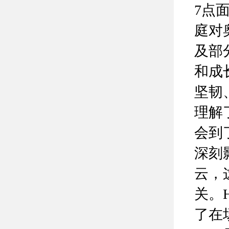
7点
庭对
及部
和成
坚韧
理解
会到
深刻
云，
关。
了在