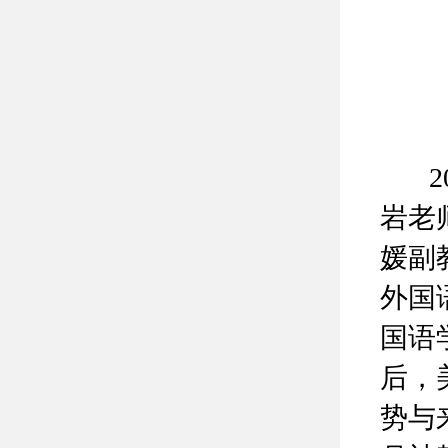
20
岩老
媛副
外国
国语
后，
势与