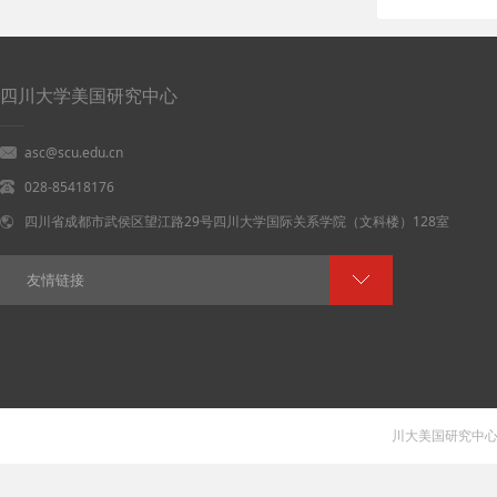
四川大学美国研究中心
asc@scu.edu.cn
028-85418176
四川省成都市武侯区望江路29号四川大学国际关系学院（文科楼）128室
友情链接
川大美国研究中心 V 1.0