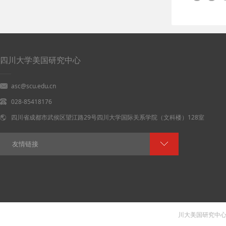
四川大学美国研究中心
asc@scu.edu.cn
028-85418176
四川省成都市武侯区望江路29号四川大学国际关系学院（文科楼）128室
友情链接
川大美国研究中心 V 1.0