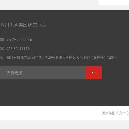
四川大学美国研究中心
asc@scu.edu.cn
028-85418176
四川省成都市武侯区望江路29号四川大学国际关系学院（文科楼）128室
友情链接
川大美国研究中心 V 1.0