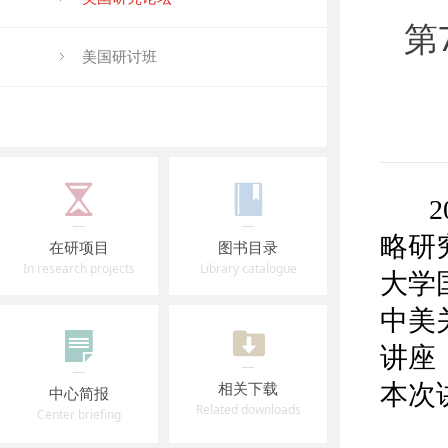
第
美国研讨班
20
略研
在研项目
图书目录
In research projects
Library catalogue
大学
中美
讲座
相关下载
本次
中心简报
Related downloads
Center briefing