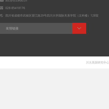
asc@scu.edu.cn
028-85418176
四川省成都市武侯区望江路29号四川大学国际关系学院（文科楼）128室
友情链接
川大美国研究中心 V 1.0