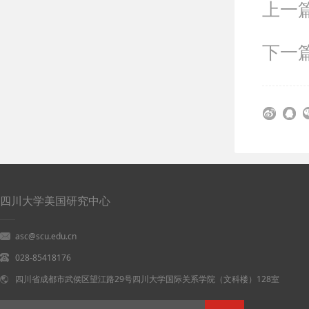
上一
下一
四川大学美国研究中心
asc@scu.edu.cn
028-85418176
四川省成都市武侯区望江路29号四川大学国际关系学院（文科楼）128室