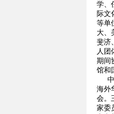
学、
际文
等单
大、
斐济
人团
期间
馆和
中国
海外
会。
家委