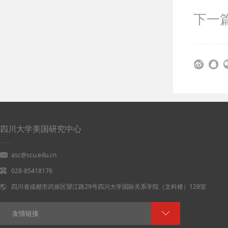
下一
四川大学美国研究中心
asc@scu.edu.cn
028-85418176
四川省成都市武侯区望江路29号四川大学国际关系学院（文科楼）128室
友情链接