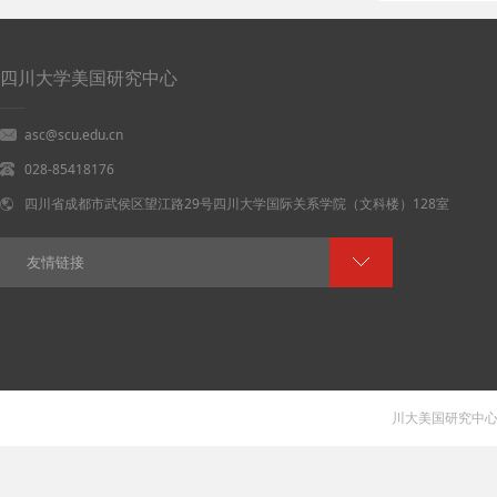
四川大学美国研究中心
asc@scu.edu.cn
028-85418176
四川省成都市武侯区望江路29号四川大学国际关系学院（文科楼）128室
友情链接
川大美国研究中心 V 1.0