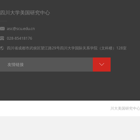
四川大学美国研究中心
asc@scu.edu.cn
028-85418176
四川省成都市武侯区望江路29号四川大学国际关系学院（文科楼）128室
友情链接
川大美国研究中心 V 1.0