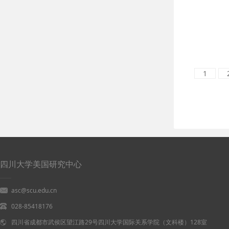
1
四川大学美国研究中心
asc@scu.edu.cn
028-85418176
四川省成都市武侯区望江路29号四川大学国际关系学院（文科楼）128室