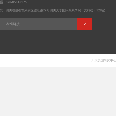
028-85418176
四川省成都市武侯区望江路29号四川大学国际关系学院（文科楼）128室
友情链接
川大美国研究中心 V 1.0