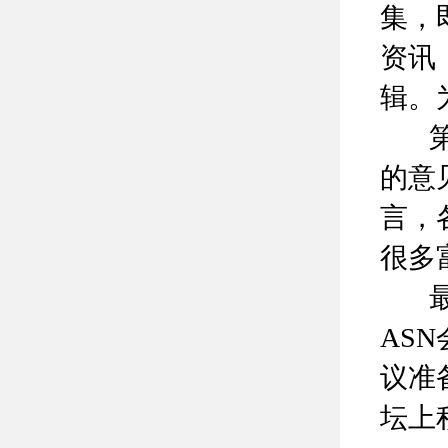
集，
资讯
辑。
第二
的意
言，
很多
最后
AS
议准
坛上