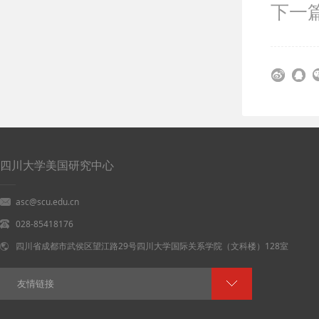
下一篇
四川大学美国研究中心
asc@scu.edu.cn
028-85418176
四川省成都市武侯区望江路29号四川大学国际关系学院（文科楼）128室
友情链接