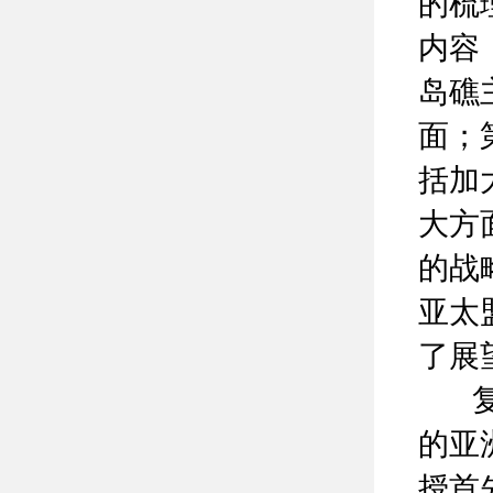
的梳
内容
岛礁
面；
括加
大方
的战
亚太
了展
复旦
的亚
授首