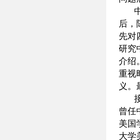
中心
后，
先对
研究
介绍
重视
义。
接下
曾任
美国
大学