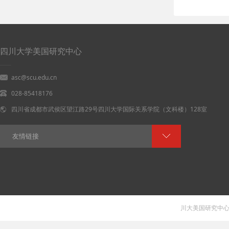
四川大学美国研究中心
asc@scu.edu.cn
028-85418176
四川省成都市武侯区望江路29号四川大学国际关系学院（文科楼）128室
友情链接
川大美国研究中心 V 1.0