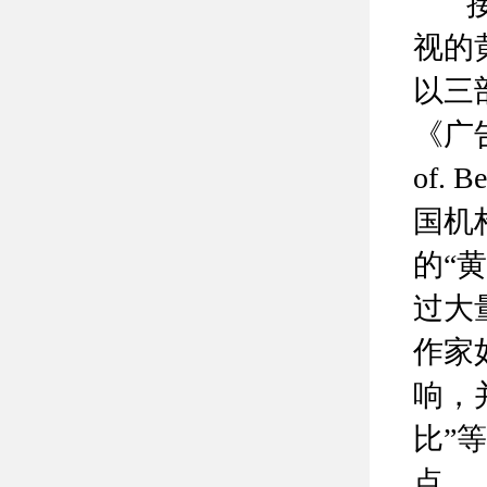
接下
视的黄金
以三
《广告
of
国机
的“
过大
作家
响，
比”等
点。