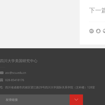
下一篇
四川大学美国研究中心
asc@scu.edu.cn
028-85418176
四川省成都市武侯区望江路29号四川大学国际关系学院（文科楼）128室
友情链接