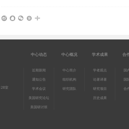
中心动态
中心概况
学术成果
合
近期新闻
中心简介
学者观点
国
通知公告
组织机构
论著译著
国
28室
学术会议
研究团队
研究项目
合
美国研究论坛
历史成果
美国研讨班