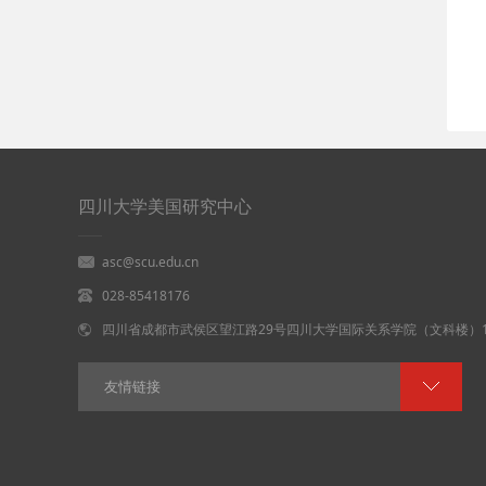
四川大学美国研究中心
asc@scu.edu.cn
028-85418176
四川省成都市武侯区望江路29号四川大学国际关系学院（文科楼）1
友情链接