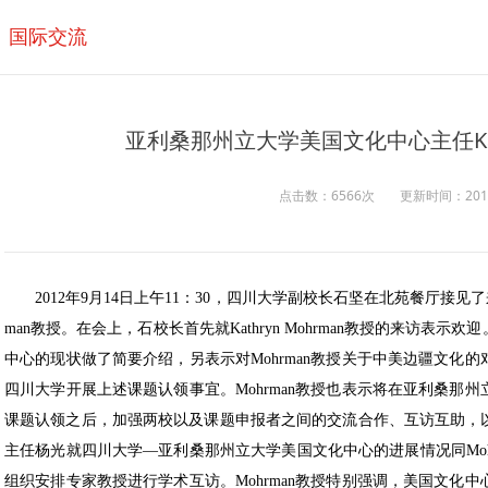
国际交流
亚利桑那州立大学美国文化中心主任Kath
点击数：6566次
更新时间：2017/0
2012年9月14日上午11：30，四川大学副校长石坚在北苑餐厅接见了来访
man教授。在会上，石校长首先就Kathryn Mohrman教授的来访
中心的现状做了简要介绍，另表示对Mohrman教授关于中美边疆文化
四川大学开展上述课题认领事宜。Mohrman教授也表示将在亚利桑那
课题认领之后，加强两校以及课题申报者之间的交流合作、互访互助，
主任杨光就四川大学—亚利桑那州立大学美国文化中心的进展情况同Moh
组织安排专家教授进行学术互访。Mohrman教授特别强调，美国文化