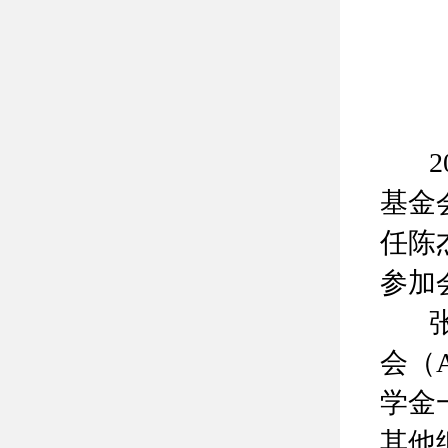
20
基金
任陈
参加
张大
会（A
学金
其他