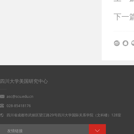
下一
四川大学美国研究中心
asc@scu.edu.cn
028-85418176
四川省成都市武侯区望江路29号四川大学国际关系学院（文科楼）128室
友情链接